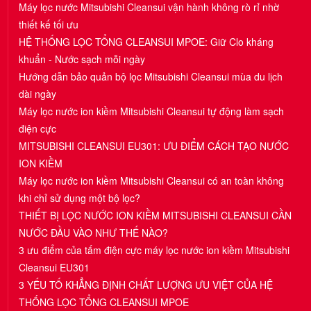
Máy lọc nước Mitsubishi Cleansui vận hành không rò rỉ nhờ
thiết kế tối ưu
HỆ THỐNG LỌC TỔNG CLEANSUI MPOE: Giữ Clo kháng
khuẩn - Nước sạch mỗi ngày
Hướng dẫn bảo quản bộ lọc Mitsubishi Cleansui mùa du lịch
dài ngày
Máy lọc nước ion kiềm Mitsubishi Cleansui tự động làm sạch
điện cực
MITSUBISHI CLEANSUI EU301: ƯU ĐIỂM CÁCH TẠO NƯỚC
ION KIỀM
Máy lọc nước ion kiềm Mitsubishi Cleansui có an toàn không
khi chỉ sử dụng một bộ lọc?
THIẾT BỊ LỌC NƯỚC ION KIỀM MITSUBISHI CLEANSUI CẦN
NƯỚC ĐẦU VÀO NHƯ THẾ NÀO?
3 ưu điểm của tấm điện cực máy lọc nước ion kiềm Mitsubishi
Cleansui EU301
3 YẾU TỐ KHẲNG ĐỊNH CHẤT LƯỢNG ƯU VIỆT CỦA HỆ
THỐNG LỌC TỔNG CLEANSUI MPOE