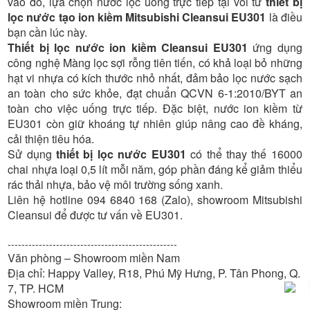
vào đó, lựa chọn nước lọc uống trực tiếp tại vòi từ
thiết bị
lọc nước tạo ion kiềm Mitsubishi Cleansui EU301
là điều
bạn cần lúc này.
Thiết bị lọc nước ion kiềm Cleansui EU301
ứng dụng
công nghệ Màng lọc sợi rỗng tiên tiến, có khả loại bỏ những
hạt vi nhựa có kích thước nhỏ nhất, đảm bảo lọc nước sạch
an toàn cho sức khỏe, đạt chuẩn QCVN 6-1:2010/BYT an
toàn cho việc uống trực tiếp. Đặc biệt, nước ion kiềm từ
EU301 còn giữ khoáng tự nhiên giúp nâng cao đề kháng,
cải thiện tiêu hóa.
Sử dụng
thiết bị lọc nước EU301
có thể thay thế 16000
chai nhựa loại 0,5 lít mỗi năm, góp phần đáng kể giảm thiểu
rác thải nhựa, bảo vệ môi trường sống xanh.
Liên hệ hotline 094 6840 168 (Zalo), showroom Mitsubishi
Cleansui để được tư vấn về EU301.
-------------------------------------------------
Văn phòng – Showroom miền Nam
Địa chỉ: Happy Valley, R18, Phú Mỹ Hưng, P. Tân Phong, Q.
7, TP. HCM
Showroom miền Trung: