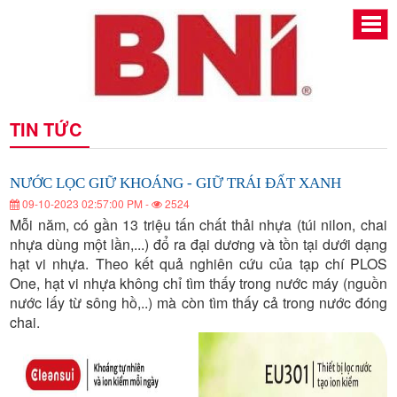
NƯỚC
NƯỚC
NƯỚC
NƯỚC
NƯỚC
NƯỚC
TIN TỨC
LỌC
LỌC
LỌC
LỌC
GIỮ
GIỮ
LỌC
LỌC
GIỮ
KHOÁNG
KHOÁNG
GIỮ
-
KHOÁNG
-
GIỮ
GIỮ
GIỮ
-
GIỮ
NƯỚC LỌC GIỮ KHOÁNG - GIỮ TRÁI ĐẤT XANH
KHOÁNG
TRÁI
TRÁI
ĐẤT
GIỮ
KHOÁNG
09-10-2023 02:57:00 PM -
2524
-
ĐẤT
XANH
TRÁI
KHOÁNG
XANH
Mỗi năm, có gần 13 triệu tấn chất thải nhựa (túi nilon, chai
GIỮ
-
ĐẤT
nhựa dùng một lần,...) đổ ra đại dương và tồn tại dưới dạng
XANH
-
TRÁI
GIỮ
hạt vi nhựa. Theo kết quả nghiên cứu của tạp chí PLOS
ĐẤT
One, hạt vi nhựa không chỉ tìm thấy trong nước máy (nguồn
GIỮ
TRÁI
XANH
nước lấy từ sông hồ,..) mà còn tìm thấy cả trong nước đóng
ĐẤT
chai.
TRÁI
XANH
ĐẤT