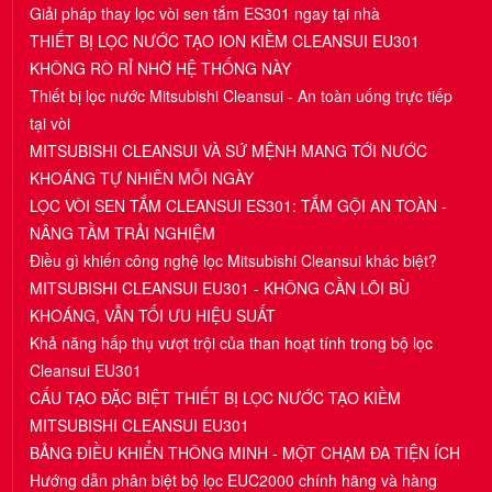
Giải pháp thay lọc vòi sen tắm ES301 ngay tại nhà
THIẾT BỊ LỌC NƯỚC TẠO ION KIỀM CLEANSUI EU301
KHÔNG RÒ RỈ NHỜ HỆ THỐNG NÀY
Thiết bị lọc nước Mitsubishi Cleansui - An toàn uống trực tiếp
tại vòi
MITSUBISHI CLEANSUI VÀ SỨ MỆNH MANG TỚI NƯỚC
KHOÁNG TỰ NHIÊN MỖI NGÀY
LỌC VÒI SEN TẮM CLEANSUI ES301: TẮM GỘI AN TOÀN -
NÂNG TẦM TRẢI NGHIỆM
Điều gì khiến công nghệ lọc Mitsubishi Cleansui khác biệt?
MITSUBISHI CLEANSUI EU301 - KHÔNG CẦN LÕI BÙ
KHOÁNG, VẪN TỐI ƯU HIỆU SUẤT
Khả năng hấp thụ vượt trội của than hoạt tính trong bộ lọc
Cleansui EU301
CẤU TẠO ĐẶC BIỆT THIẾT BỊ LỌC NƯỚC TẠO KIỀM
MITSUBISHI CLEANSUI EU301
BẢNG ĐIỀU KHIỂN THÔNG MINH - MỘT CHẠM ĐA TIỆN ÍCH
Hướng dẫn phân biệt bộ lọc EUC2000 chính hãng và hàng