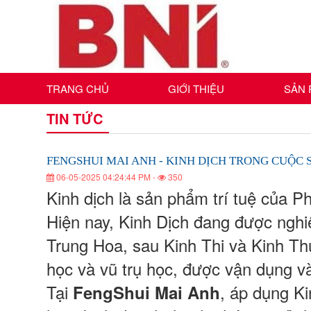
TRANG CHỦ
GIỚI THIỆU
SẢN
FENGSHUI
FENGSHUI
FENGSHUI
FENGSHUI
FENGSHUI
FENGSHUI
TIN TỨC
MAI
MAI
MAI
MAI
ANH
ANH
MAI
MAI
ANH
-
-
ANH
KINH
-
KINH
ANH
DỊCH
ANH
KINH
DỊCH
FENGSHUI MAI ANH - KINH DỊCH TRONG CUỘC
-
TRONG
TRONG
CUỘC
DỊCH
-
06-05-2025 04:24:44 PM -
350
KINH
CUỘC
SỐNG
TRONG
-
SỐNG
Kinh dịch là sản phẩm trí tuệ của 
DỊCH
KINH
CUỘC
SỐNG
KINH
TRONG
Hiện nay, Kinh Dịch đang được nghiê
DỊCH
CUỘC
Trung Hoa, sau Kinh Thi và Kinh Thư 
DỊCH
TRONG
SỐNG
học và vũ trụ học, được vận dụng và
CUỘC
TRONG
Tại
, áp dụng Ki
FengShui Mai Anh
SỐNG
CUỘC