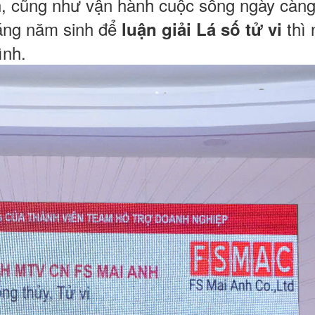
h, cũng như vận hành cuộc sống ngày càng
háng năm sinh để
thì 
luận giải Lá số tử vi
ình.