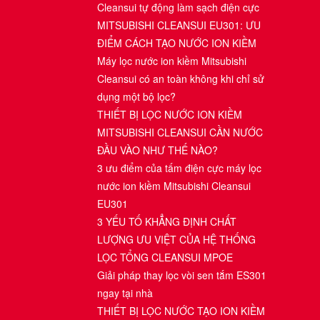
Cleansui tự động làm sạch điện cực
MITSUBISHI CLEANSUI EU301: ƯU
ĐIỂM CÁCH TẠO NƯỚC ION KIỀM
Máy lọc nước ion kiềm Mitsubishi
Cleansui có an toàn không khi chỉ sử
dụng một bộ lọc?
THIẾT BỊ LỌC NƯỚC ION KIỀM
MITSUBISHI CLEANSUI CẦN NƯỚC
ĐẦU VÀO NHƯ THẾ NÀO?
3 ưu điểm của tấm điện cực máy lọc
nước ion kiềm Mitsubishi Cleansui
EU301
3 YẾU TỐ KHẲNG ĐỊNH CHẤT
LƯỢNG ƯU VIỆT CỦA HỆ THỐNG
LỌC TỔNG CLEANSUI MPOE
Giải pháp thay lọc vòi sen tắm ES301
ngay tại nhà
THIẾT BỊ LỌC NƯỚC TẠO ION KIỀM