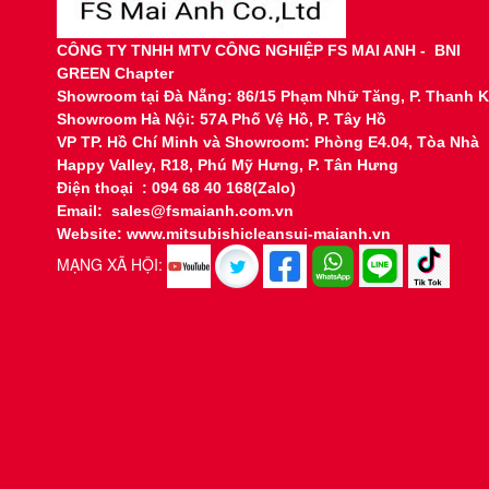
CÔNG TY TNHH MTV CÔNG NGHIỆP FS MAI ANH - BNI
GREEN Chapter
Showroom tại
Đà Nẵng: 86/15 Phạm Nhữ Tăng, P. Thanh 
Showroom Hà Nội: 57A Phố Vệ Hồ, P. Tây Hồ
VP TP. Hồ Chí Minh và Showroom: Phòng E4.04, Tòa Nhà
Happy Valley, R18, Phú Mỹ Hưng, P. Tân Hưng
Điện thoại : 094 68 40 168(Zalo)
Email: sales@fsmaianh.com.vn
Website: www.mitsubishicleansui-maianh.vn
MẠNG XÃ HỘI: