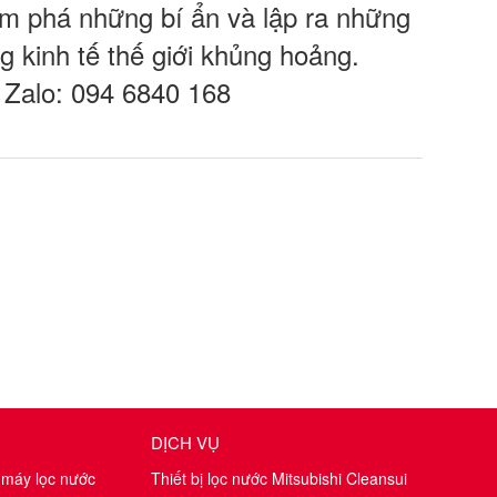
ám phá những bí ẩn và lập ra những
g kinh tế thế giới khủng hoảng.
 Zalo: 094 6840 168
DỊCH VỤ
 máy lọc nước
Thiết bị lọc nước Mitsubishi Cleansui