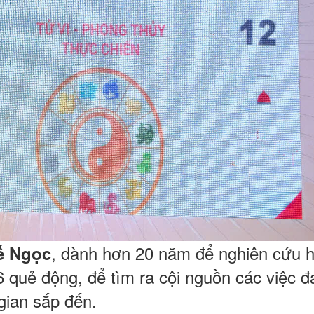
, dành hơn 20 năm để nghiên cứu h
ế Ngọc
6 quẻ động, để tìm ra cội nguồn các việc 
 gian sắp đến.