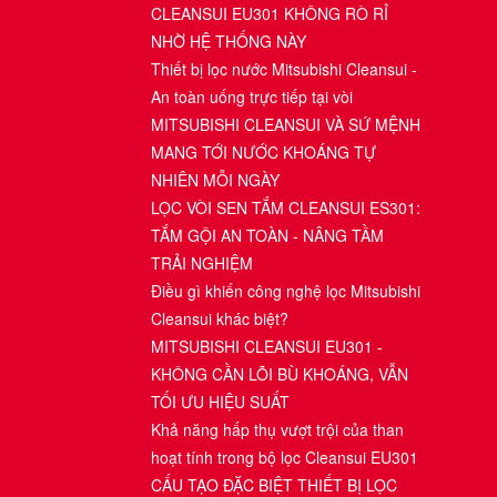
CLEANSUI EU301 KHÔNG RÒ RỈ
NHỜ HỆ THỐNG NÀY
Thiết bị lọc nước Mitsubishi Cleansui -
An toàn uống trực tiếp tại vòi
MITSUBISHI CLEANSUI VÀ SỨ MỆNH
MANG TỚI NƯỚC KHOÁNG TỰ
NHIÊN MỖI NGÀY
LỌC VÒI SEN TẮM CLEANSUI ES301:
TẮM GỘI AN TOÀN - NÂNG TẦM
TRẢI NGHIỆM
Điều gì khiến công nghệ lọc Mitsubishi
Cleansui khác biệt?
MITSUBISHI CLEANSUI EU301 -
KHÔNG CẦN LÕI BÙ KHOÁNG, VẪN
TỐI ƯU HIỆU SUẤT
Khả năng hấp thụ vượt trội của than
hoạt tính trong bộ lọc Cleansui EU301
CẤU TẠO ĐẶC BIỆT THIẾT BỊ LỌC