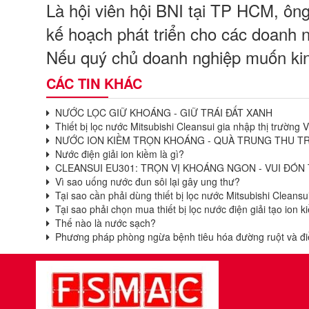
Là hội viên hội BNI tại TP HCM, ô
kế hoạch phát triển cho các doanh n
Nếu quý chủ doanh nghiệp muốn kinh
CÁC TIN KHÁC
NƯỚC LỌC GIỮ KHOÁNG - GIỮ TRÁI ĐẤT XANH
Thiết bị lọc nước Mitsubishi Cleansui gia nhập thị trường 
NƯỚC ION KIỀM TRỌN KHOÁNG - QUÀ TRUNG THU T
Nước điện giải ion kiềm là gì?
CLEANSUI EU301: TRỌN VỊ KHOÁNG NGON - VUI ĐÓN
Vì sao uống nước đun sôi lại gây ung thư?
Tại sao cần phải dùng thiết bị lọc nước Mitsubishi Cleansu
Tại sao phải chọn mua thiết bị lọc nước điện giải tạo ion 
Thế nào là nước sạch?
Phương pháp phòng ngừa bệnh tiêu hóa đường ruột và điều