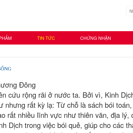
 PHẨM
TIN TỨC
CHỨNG NHẬN
 SỐNG
Phương Đông
n cứu rộng rãi ở nước ta. Bởi vì, Kinh Dịc
nhưng rất kỳ lạ: Từ chỗ là sách bói toán, 
o rất nhiều lĩnh vực như thiên văn, địa lý
nh Dịch trong việc bói quẻ, giúp cho các 