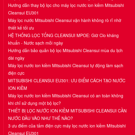
Hướng dẫn thay bộ lọc cho máy lọc nước ion kiềm Mitsubishi
Cleansui EU301
Máy lọc nước Mitsubishi Cleansui vận hành không rò rỉ nhờ
thiết kế tối ưu
HỆ THỐNG LỌC TỔNG CLEANSUI MPOE: Giữ Clo kháng
khuẩn - Nước sạch mỗi ngày
Hướng dẫn bảo quản bộ lọc Mitsubishi Cleansui mùa du lịch
dài ngày
Máy lọc nước ion kiềm Mitsubishi Cleansui tự động làm sạch
điện cực
MITSUBISHI CLEANSUI EU301: ƯU ĐIỂM CÁCH TẠO NƯỚC
ION KIỀM
Máy lọc nước ion kiềm Mitsubishi Cleansui có an toàn không
khi chỉ sử dụng một bộ lọc?
THIẾT BỊ LỌC NƯỚC ION KIỀM MITSUBISHI CLEANSUI CẦN
NƯỚC ĐẦU VÀO NHƯ THẾ NÀO?
3 ưu điểm của tấm điện cực máy lọc nước ion kiềm Mitsubishi
Cleansui EU301