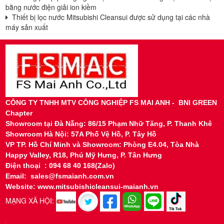
bằng nước điện giải ion kiềm
Thiết bị lọc nước Mitsubishi Cleansui được sử dụng tại các nhà
máy sản xuất
CÔNG TY TNHH MTV CÔNG NGHIỆP FS MAI ANH - BNI GREEN
Chapter
Showroom tại
Đà Nẵng: 86/15 Phạm Nhữ Tăng, P. Thanh Khê
Showroom Hà Nội: 57A Phố Vệ Hồ, P. Tây Hồ
VP TP. Hồ Chí Minh và Showroom: Phòng E4.04, Tòa Nhà
Happy Valley, R18, Phú Mỹ Hưng, P. Tân Hưng
Điện thoại : 094 68 40 168(Zalo)
Email: sales@fsmaianh.com.vn
Website: www.mitsubishicleansui-maianh.vn
MẠNG XÃ HỘI: