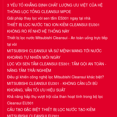
3 YẾU TỐ KHẲNG ĐỊNH CHẤT LƯỢNG ƯU VIỆT CỦA HỆ
THỐNG LỌC TỔNG CLEANSUI MPOE
Giải pháp thay lọc vòi sen tắm ES301 ngay tại nhà
THIẾT BỊ LỌC NƯỚC TẠO ION KIỀM CLEANSUI EU301
KHÔNG RÒ RỈ NHỜ HỆ THỐNG NÀY
Thiết bị lọc nước Mitsubishi Cleansui - An toàn uống trực tiếp
tại vòi
MITSUBISHI CLEANSUI VÀ SỨ MỆNH MANG TỚI NƯỚC
KHOÁNG TỰ NHIÊN MỖI NGÀY
LỌC VÒI SEN TẮM CLEANSUI ES301: TẮM GỘI AN TOÀN -
NÂNG TẦM TRẢI NGHIỆM
Điều gì khiến công nghệ lọc Mitsubishi Cleansui khác biệt?
MITSUBISHI CLEANSUI EU301 - KHÔNG CẦN LÕI BÙ
KHOÁNG, VẪN TỐI ƯU HIỆU SUẤT
Khả năng hấp thụ vượt trội của than hoạt tính trong bộ lọc
Cleansui EU301
CẤU TẠO ĐẶC BIỆT THIẾT BỊ LỌC NƯỚC TẠO KIỀM
MITSUBISHI CLEANSUI EU301