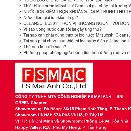
Thiết bị lọc nước Mitsubishi Cleansui gia nhập thị trường 
NƯỚC ION KIỀM TRỌN KHOÁNG - QUÀ TRUNG THU T
Nước điện giải ion kiềm là gì?
CLEANSUI EU301: TRỌN VỊ KHOÁNG NGON - VUI ĐÓN
Vì sao uống nước đun sôi lại gây ung thư?
Tại sao cần phải dùng thiết bị lọc nước Mitsubishi Cleansu
Tại sao phải chọn mua thiết bị lọc nước điện giải tạo ion 
Thế nào là nước sạch?
Phương pháp phòng ngừa bệnh tiêu hóa đường ruột và điều
CÔNG TY TNHH MTV CÔNG NGHIỆP FS MAI ANH - BNI
GREEN Chapter
Showroom tại
Đà Nẵng: 86/15 Phạm Nhữ Tăng, P. Thanh 
Showroom Hà Nội: 57A Phố Vệ Hồ, P. Tây Hồ
VP TP. Hồ Chí Minh và Showroom: Phòng E4.04, Tòa Nhà
Happy Valley, R18, Phú Mỹ Hưng, P. Tân Hưng