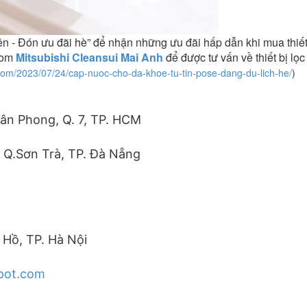
ên - Đón ưu đãi hè” để nhận những ưu đãi hấp dẫn khi mua thiế
room
Mitsubishi Cleansui Mai Anh
để được tư vấn về thiết bị lọ
.com/2023/07/24/cap-nuoc-cho-da-khoe-tu-tin-pose-dang-du-lich-he/
)
Tân Phong, Q. 7, TP. HCM
, Q.Sơn Trà, TP. Đà Nẵng
y Hồ, TP. Hà Nội
spot.com