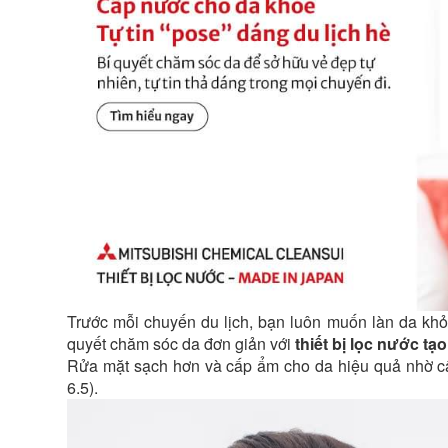
DÁNG
TIN
TỰ
DU
"POSE"
LỊCH
TIN
DÁNG
HÈ
"POSE"
DU
DÁNG
LỊCH
HÈ
DU
LỊCH
HÈ
Trước mỗi chuyến du lịch, bạn luôn muốn làn da khỏ
quyết chăm sóc da đơn giản với
thiết bị lọc nước tạ
Rửa mặt sạch hơn và cấp ẩm cho da hiệu quả nhờ câu
6.5).