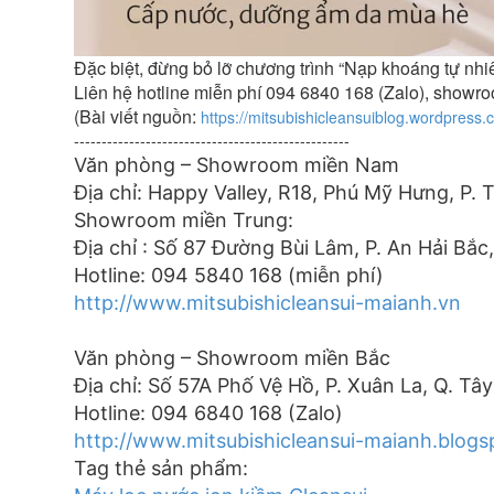
Đặc biệt, đừng bỏ lỡ chương trình “Nạp khoáng tự nhi
Liên hệ hotline miễn phí 094 6840 168 (Zalo), show
(Bài viết nguồn:
https://mitsubishicleansuiblog.wordpress
--------------------------------------------------
Văn phòng – Showroom miền Nam
Địa chỉ: Happy Valley, R18, Phú Mỹ Hưng, P. 
Showroom miền Trung:
Địa chỉ : Số 87 Đường Bùi Lâm, P. An Hải Bắc
Hotline: 094 5840 168 (miễn phí)
http://www.mitsubishicleansui-maianh.vn
Văn phòng – Showroom miền Bắc
Địa chỉ: Số 57A Phố Vệ Hồ, P. Xuân La, Q. Tâ
Hotline: 094 6840 168 (Zalo)
http://www.mitsubishicleansui-maianh.blog
Tag thẻ sản phẩm: