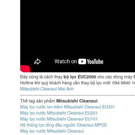
Mitsubishi
ion
nước
Cleansui
kiềm
EU301
ion
Mitsubishi
kiềm
Cleansui
Mitsubishi
EU301
Cleansui
EU301
Đây cũng là cách thay
bộ lọc EUC2000
cho các dòng máy
Hotline khi quý khách hàng cần thay bộ lọc mới: 094 6840 
Mitsubishi Cleansui Mai Anh
----------------------------------------------------------------------------
Thẻ tag sản phẩm
Mitsubishi Cleansui
:
Máy lọc nước ion kiềm Mitsubishi Cleansui EU301
Máy lọc nước Mitsubishi Cleansui EU201
Máy lọc nước Mitsubishi Cleansui EU101
Hệ thống lọc tổng đầu nguồn Cleansui MPOE
Máy lọc nước Mitsubishi Cleansui