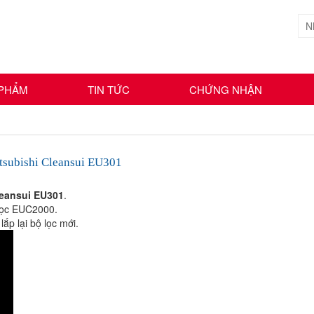
 PHẨM
TIN TỨC
CHỨNG NHẬN
tsubishi Cleansui EU301
leansui EU301
.
 lọc EUC2000.
ắp lại bộ lọc mới.