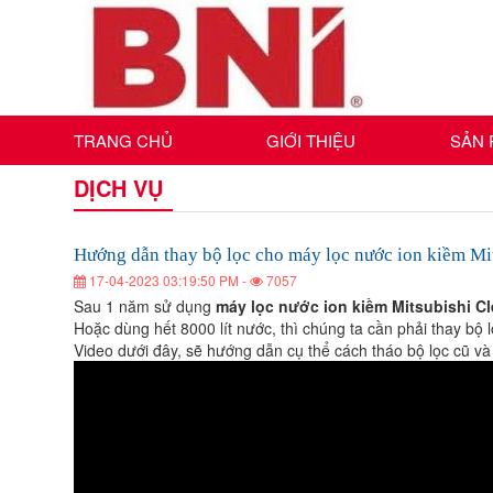
TRANG CHỦ
GIỚI THIỆU
SẢN
Hướng
Hướng
Hướng
Hướng
Hướng
Hướng
DỊCH VỤ
dẫn
dẫn
dẫn
dẫn
thay
thay
dẫn
dẫn
thay
bộ
bộ
thay
lọc
bộ
lọc
thay
cho
thay
lọc
cho
Hướng dẫn thay bộ lọc cho máy lọc nước ion kiềm Mi
bộ
máy
máy
lọc
cho
bộ
17-04-2023 03:19:50 PM -
7057
lọc
lọc
nước
máy
bộ
ion
nước
Sau 1 năm sử dụng
máy lọc nước ion kiềm Mitsubishi C
cho
lọc
kiềm
lọc
ion
Hoặc dùng hết 8000 lít nước, thì chúng ta cần phải thay bộ
Mitsubishi
kiềm
nước
lọc
máy
Cleansui
Video dưới đây, sẽ hướng dẫn cụ thể cách tháo bộ lọc cũ và l
cho
Mitsubishi
ion
EU301
lọc
Cleansui
kiềm
cho
EU301
máy
nước
Mitsubishi
Cleansui
lọc
máy
ion
EU301
kiềm
nước
lọc