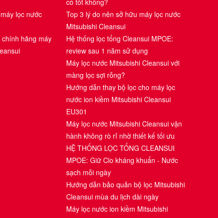
có tốt không?
 máy lọc nước
Top 3 lý do nên sở hữu máy lọc nước
Mitsubishi Cleansui
i chính hãng máy
Hệ thống lọc tổng Cleansui MPOE:
leansui
review sau 1 năm sử dụng
Máy lọc nước Mitsubishi Cleansui với
màng lọc sợi rỗng?
Hướng dẫn thay bộ lọc cho máy lọc
nước ion kiềm Mitsubishi Cleansui
EU301
Máy lọc nước Mitsubishi Cleansui vận
hành không rò rỉ nhờ thiết kế tối ưu
HỆ THỐNG LỌC TỔNG CLEANSUI
MPOE: Giữ Clo kháng khuẩn - Nước
sạch mỗi ngày
Hướng dẫn bảo quản bộ lọc Mitsubishi
Cleansui mùa du lịch dài ngày
Máy lọc nước ion kiềm Mitsubishi