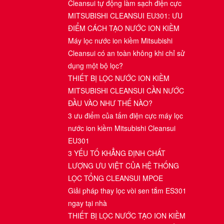
Cleansui tự động làm sạch điện cực
MITSUBISHI CLEANSUI EU301: ƯU
ĐIỂM CÁCH TẠO NƯỚC ION KIỀM
Máy lọc nước ion kiềm Mitsubishi
Cleansui có an toàn không khi chỉ sử
dụng một bộ lọc?
THIẾT BỊ LỌC NƯỚC ION KIỀM
MITSUBISHI CLEANSUI CẦN NƯỚC
ĐẦU VÀO NHƯ THẾ NÀO?
3 ưu điểm của tấm điện cực máy lọc
nước ion kiềm Mitsubishi Cleansui
EU301
3 YẾU TỐ KHẲNG ĐỊNH CHẤT
LƯỢNG ƯU VIỆT CỦA HỆ THỐNG
LỌC TỔNG CLEANSUI MPOE
Giải pháp thay lọc vòi sen tắm ES301
ngay tại nhà
THIẾT BỊ LỌC NƯỚC TẠO ION KIỀM