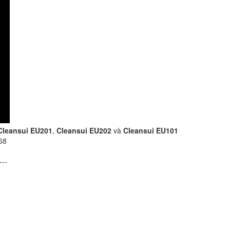
Cleansui EU201
,
Cleansui EU202
và
Cleansui EU101
168
---